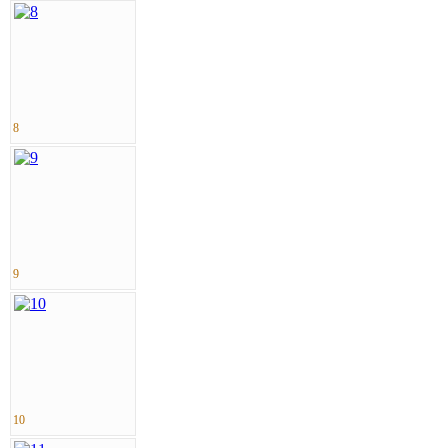
8
9
10